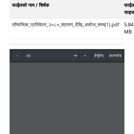
फाईलको नाम / शिर्षक
फाई
साइज
त्रैमासिक_प्रतिवेदन_२०८०_श्रावण_देखि_असोज_सम्म(1).pdf
5.84
MB