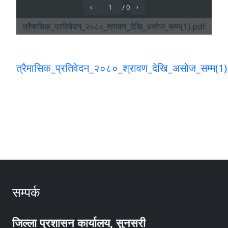
त्रैमासिक_प्रतिवेदन_२०८०_श्रावण_देखि_असोज_सम्म(1
सम्पर्क
जिल्ला प्रशासन कार्यालय, सुनसरी