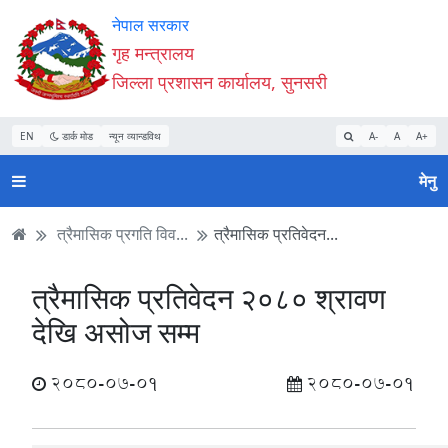
Accessibility
मुख्य
मुख्य
वेबसाइट
नेपाल सरकार
Mode
सामाग्री
नेभिगेसन
खोजमा
गृह मन्त्रालय
सुरु
पढ्नुहाेस्
पढ्नुहाेस्
जानुहोस्
जिल्ला प्रशासन कार्यालय, सुनसरी
गर्नुहोस्
EN
डार्क मोड
न्यून व्यान्डविथ
A-
A
A+
मेनु
त्रैमासिक प्रगति विव...
त्रैमासिक प्रतिवेदन...
त्रैमासिक प्रतिवेदन २०८० श्रावण
देखि असोज सम्म
2080-07-01
2080-07-01