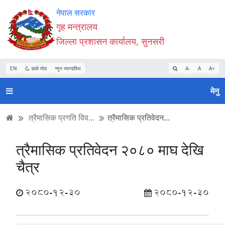
Accessibility
मुख्य
मुख्य
वेबसाइट
नेपाल सरकार
Mode
सामाग्री
नेभिगेसन
खोजमा
गृह मन्त्रालय
सुरु
पढ्नुहाेस्
पढ्नुहाेस्
जानुहोस्
जिल्ला प्रशासन कार्यालय, सुनसरी
गर्नुहोस्
EN
डार्क मोड
न्यून व्यान्डविथ
A-
A
A+
मेनु
त्रैमासिक प्रगति विव...
त्रैमासिक प्रतिवेदन...
त्रैमासिक प्रतिवेदन २०८० माघ देखि
चैत्र
2080-12-30
2080-12-30