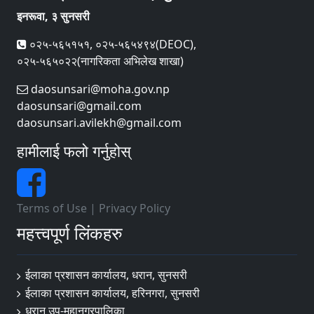
इनरूवा, ३ सुनसरी
०२५-५६५१५१, ०२५-५६५४९४(DEOC),
०२५-५६५०२२(नागरिकता अभिलेख शाखा)
daosunsari@moha.gov.np
daosunsari@gmail.com
daosunsari.avilekh@gmail.com
हामीलाई फलो गर्नुहोस्
Terms of Use
|
Privacy Policy
महत्त्वपूर्ण लिंकहरु
ईलाका प्रशासन कार्यालय, धरान, सुनसरी
ईलाका प्रशासन कार्यालय, हरिनगरा, सुनसरी
धरान उप-महानगरपालिका