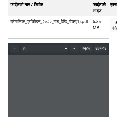
फाईलको नाम / शिर्षक
फाईलको
एक्
साइज
त्रैमासिक_प्रतिवेदन_२०८०_माघ_देखि_चैत्र(1).pdf
6.25
MB
हेर्