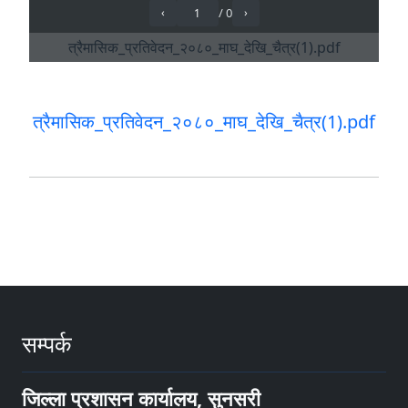
त्रैमासिक_प्रतिवेदन_२०८०_माघ_देखि_चैत्र(1).pdf
सम्पर्क
जिल्ला प्रशासन कार्यालय, सुनसरी