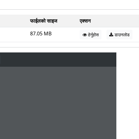
फाईलको साइज
एक्सन
87.05 MB
हेर्नुहोस
डाउनलोड