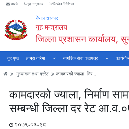
Accessibility
मुख्य
मुख्य
वेबसाइट
सम्पर्क
गृह मन्त्रालय
टेलिफोन निर्देशिका
Mode
सामाग्री
नेभिगेसन
खोजमा
सुरु
पढ्नुहाेस्
पढ्नुहाेस्
जानुहोस्
नेपाल सरकार
गर्नुहोस्
गृह मन्त्रालय
जिल्ला प्रशासन कार्यालय, स
गृह पृष्ठ
हाम्रो वारेमा
नागरिक सेवा वडापत्र
कार्ययो
मुल्यांकन तथा दररेट
कामदारको ज्याला, निर...
कामदारको ज्याला, निर्माण सा
सम्बन्धी जिल्ला दर रेट आ.व
2079-03-28