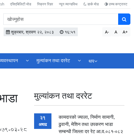
ish
एसिएबिलिटी मोड
स्क्रिन रिडर
न्यून व्यान्डविथ
डार्क मोड
उच्च कन्ट्रास्ट
वेबसाइटमा
सामग्री
खोज्नुहोस
शुक्रबार, श्रावण २२, २०८३
१६:५१
A-
A
A+
व्यवस्थापन
मुल्यांकन तथा दररेट
थप
भाडा
मुल्यांकन तथा दररेट
कामदारको ज्याला, निर्माण सामागी,
31
ढुवानी, मेशिन तथा उपकरण भाडा
अषाढ
079-03-28
सम्बन्धी जिल्ला दर रेट आ.व.०८१-०८२