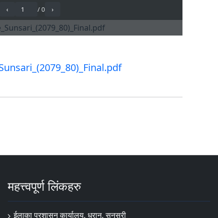
_Sunsari_(2079_80)_Final.pdf
महत्त्वपूर्ण लिंकहरु
ईलाका प्रशासन कार्यालय, धरान, सुनसरी