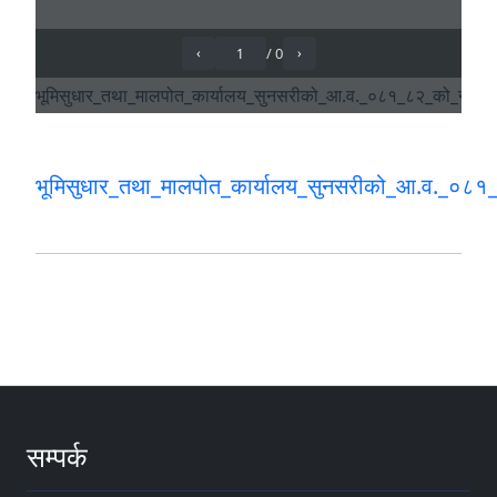
भूमिसुधार_तथा_मालपोत_कार्यालय_सुनसरीको_आ.व._०८१_८
सम्पर्क