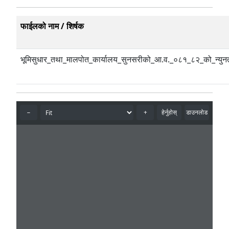
फाईलको नाम / शिर्षक
भूमिसुधार_तथा_मालपोत_कार्यालय_सुनसरीको_आ.व._०८१_८२_को_न्युनत