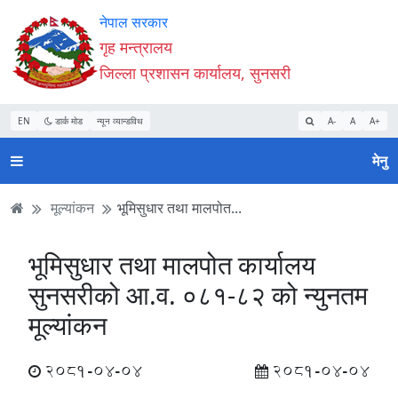
Accessibility
मुख्य
मुख्य
वेबसाइट
नेपाल सरकार
Mode
सामाग्री
नेभिगेसन
खोजमा
गृह मन्त्रालय
सुरु
पढ्नुहाेस्
पढ्नुहाेस्
जानुहोस्
जिल्ला प्रशासन कार्यालय, सुनसरी
गर्नुहोस्
EN
डार्क मोड
न्यून व्यान्डविथ
A-
A
A+
मेनु
मूल्यांकन
भूमिसुधार तथा मालपोत...
भूमिसुधार तथा मालपोत कार्यालय
सुनसरीको आ.व. ०८१-८२ को न्युनतम
मूल्यांकन
2081-04-04
2081-04-04