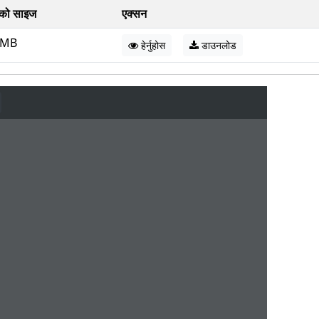
को साइज
एक्सन
 MB
हेर्नुहोस
डाउनलोड