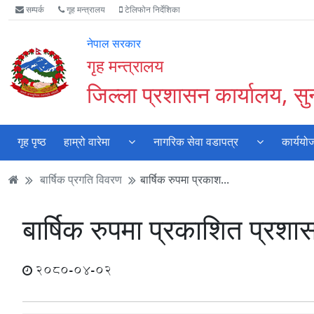
Accessibility
मुख्य
मुख्य
वेबसाइट
सम्पर्क
गृह मन्त्रालय
टेलिफोन निर्देशिका
Mode
सामाग्री
नेभिगेसन
खोजमा
सुरु
पढ्नुहाेस्
पढ्नुहाेस्
जानुहोस्
नेपाल सरकार
गर्नुहोस्
गृह मन्त्रालय
जिल्ला प्रशासन कार्यालय, स
गृह पृष्ठ
हाम्रो वारेमा
नागरिक सेवा वडापत्र
कार्ययो
बार्षिक प्रगति विवरण
बार्षिक रुपमा प्रकाश...
बार्षिक रुपमा प्रकाशित प्रश
2080-04-02