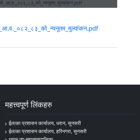
_आ.व._०८२_८३_को_न्यनूतम_मुल्यांकन.pdf
महत्त्वपूर्ण लिंकहरु
ईलाका प्रशासन कार्यालय, धरान, सुनसरी
ईलाका प्रशासन कार्यालय, हरिनगरा, सुनसरी
धरान उप-महानगरपालिका