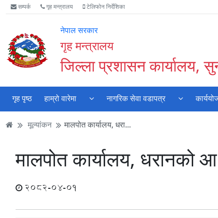
Accessibility
मुख्य
मुख्य
वेबसाइट
सम्पर्क
गृह मन्त्रालय
टेलिफोन निर्देशिका
Mode
सामाग्री
नेभिगेसन
खोजमा
सुरु
पढ्नुहाेस्
पढ्नुहाेस्
जानुहोस्
नेपाल सरकार
गर्नुहोस्
गृह मन्त्रालय
जिल्ला प्रशासन कार्यालय, स
गृह पृष्ठ
हाम्रो वारेमा
नागरिक सेवा वडापत्र
कार्ययो
मूल्यांकन
मालपोत कार्यालय, धरा...
मालपोत कार्यालय, धरानको आ.
2082-04-01