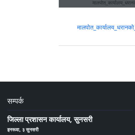
मालपोत_कार्यालय_धरानको
सम्पर्क
जिल्ला प्रशासन कार्यालय, सुनसरी
इनरूवा, ३ सुनसरी