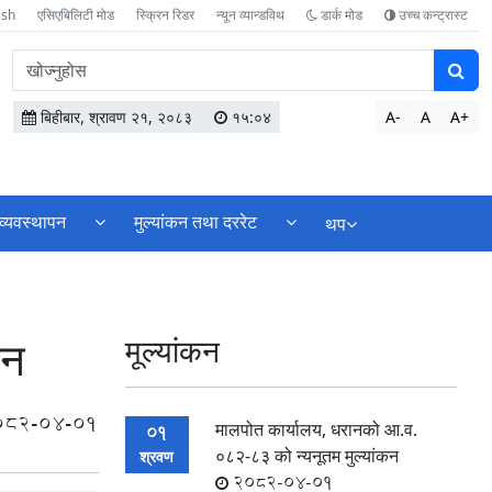
ish
एसिएबिलिटी मोड
स्क्रिन रिडर
न्यून व्यान्डविथ
डार्क मोड
उच्च कन्ट्रास्ट
वेबसाइटमा
सामग्री
खोज्नुहोस
बिहीबार, श्रावण २१, २०८३
१५:०४
A-
A
A+
व्यवस्थापन
मुल्यांकन तथा दररेट
थप
कन
मूल्यांकन
082-04-01
मालपोत कार्यालय, धरानको आ.व.
01
०८२-८३ को न्यनूतम मुल्यांकन
श्रवण
2082-04-01