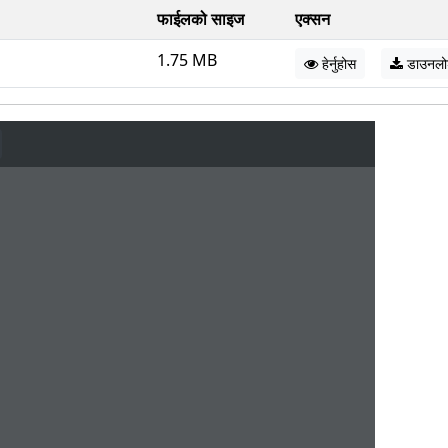
फाईलको साइज
एक्सन
1.75 MB
हेर्नुहोस
डाउनल