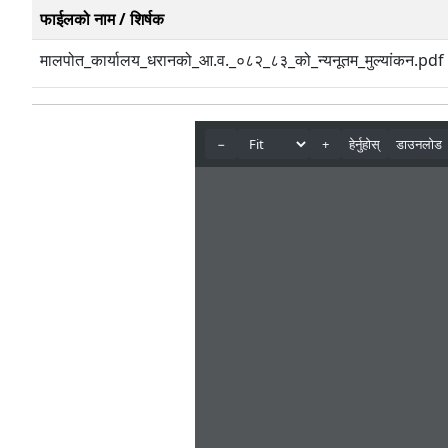
फाईलको नाम / शिर्षक
मालपोत_कार्यालय_धरानको_आ.व._०८२_८३_को_न्यनूतम_मुल्यांकन.pdf