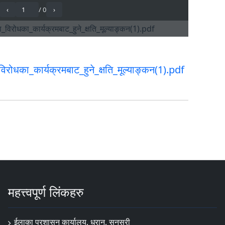
रोधका_कार्यक्रमबाट_हुने_क्षति_मूल्याङ्कन(1).pdf
महत्त्वपूर्ण लिंकहरु
ईलाका प्रशासन कार्यालय, धरान, सुनसरी