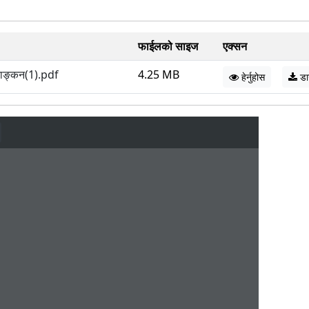
फाईलको साइज
एक्सन
्याङ्कन(1).pdf
4.25 MB
हेर्नुहोस
डा