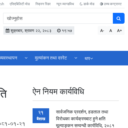
ish
एसिएबिलिटी मोड
स्क्रिन रिडर
न्यून व्यान्डविथ
डार्क मोड
उच्च कन्ट्रास्ट
वेबसाइटमा
सामग्री
खोज्नुहोस
शुक्रबार, श्रावण २२, २०८३
१९:५७
A-
A
A+
व्यवस्थापन
मुल्यांकन तथा दररेट
थप
ति
ऐन नियम कार्यविधि
सार्वजनिक प्रदर्शन, हडताल तथा
21
विरोधका कार्यक्रमबाट हुने क्षति
बैशाख
081-01-21
मूल्याङ्कन सम्वन्धी कार्यविधि, २०८१