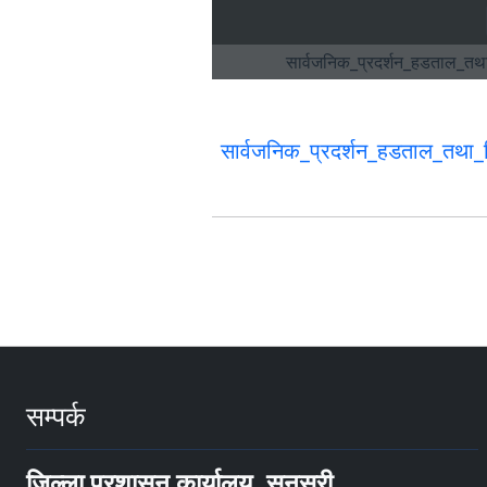
सार्वजनिक_प्रदर्शन_हडताल_तथा_वि
सम्पर्क
जिल्ला प्रशासन कार्यालय, सुनसरी