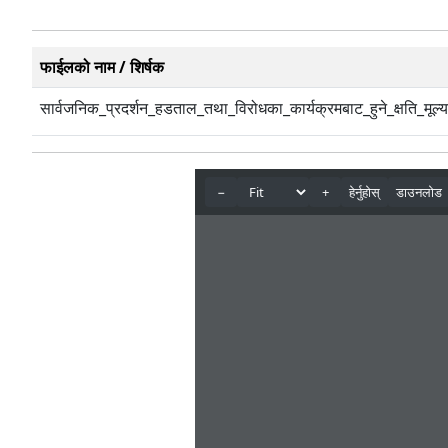
फाईलको नाम / शिर्षक
सार्वजनिक_प्रदर्शन_हडताल_तथा_विरोधका_कार्यक्रमबाट_हुने_क्षति_मूल