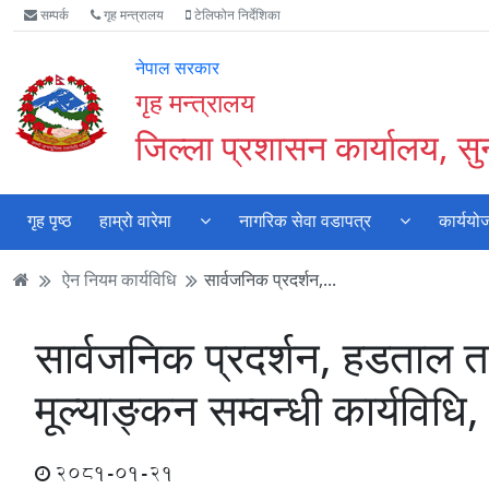
Accessibility
मुख्य
मुख्य
वेबसाइट
सम्पर्क
गृह मन्त्रालय
टेलिफोन निर्देशिका
Mode
सामाग्री
नेभिगेसन
खोजमा
सुरु
पढ्नुहाेस्
पढ्नुहाेस्
जानुहोस्
नेपाल सरकार
गर्नुहोस्
गृह मन्त्रालय
जिल्ला प्रशासन कार्यालय, स
गृह पृष्ठ
हाम्रो वारेमा
नागरिक सेवा वडापत्र
कार्ययो
ऐन नियम कार्यविधि
सार्वजनिक प्रदर्शन,...
सार्वजनिक प्रदर्शन, हडताल तथ
मूल्याङ्कन सम्वन्धी कार्यविध
2081-01-21