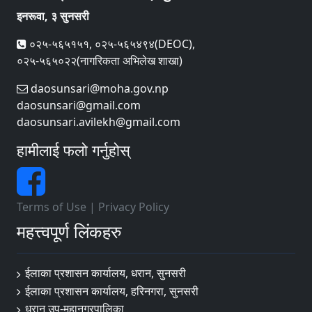
इनरूवा, ३ सुनसरी
०२५-५६५१५१, ०२५-५६५४९४(DEOC),
०२५-५६५०२२(नागरिकता अभिलेख शाखा)
daosunsari@moha.gov.np
daosunsari@gmail.com
daosunsari.avilekh@gmail.com
हामीलाई फलो गर्नुहोस्
Terms of Use
|
Privacy Policy
महत्त्वपूर्ण लिंकहरु
ईलाका प्रशासन कार्यालय, धरान, सुनसरी
ईलाका प्रशासन कार्यालय, हरिनगरा, सुनसरी
धरान उप-महानगरपालिका