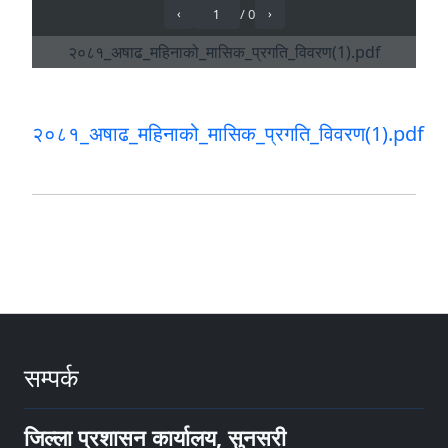
२०८१_अषाढ_महिनाको_मासिक_प्रगति_विवरण(1).pdf
सम्पर्क
जिल्ला प्रशासन कार्यालय, सुनसरी