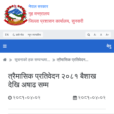
Accessibility
मुख्य
मुख्य
वेबसाइट
नेपाल सरकार
Mode
सामाग्री
नेभिगेसन
खोजमा
गृह मन्त्रालय
सुरु
पढ्नुहाेस्
पढ्नुहाेस्
जानुहोस्
जिल्ला प्रशासन कार्यालय, सुनसरी
गर्नुहोस्
EN
डार्क मोड
न्यून व्यान्डविथ
A-
A
A+
मेनु
सूचनाको हक सम्वन्धमा...
त्रैमासिक प्रतिवेदन...
त्रैमासिक प्रतिवेदन २०८१ बैशाख
देखि अषाढ सम्म
2081-04-02
2081-04-02