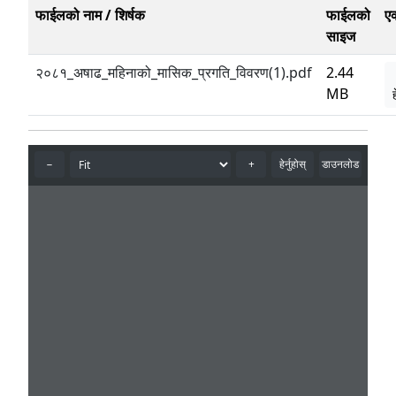
फाईलको नाम / शिर्षक
फाईलको
ए
साइज
२०८१_अषाढ_महिनाको_मासिक_प्रगति_विवरण(1).pdf
2.44
MB
ह