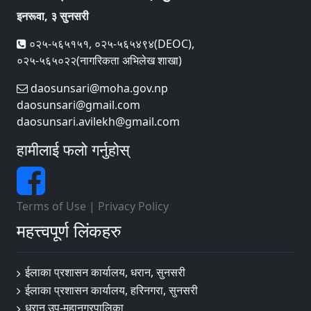
इनरूवा, ३ सुनसरी
०२५-५६५१५१, ०२५-५६५४९४(DEOC),
०२५-५६५०२२(नागरिकता अभिलेख शाखा)
daosunsari@moha.gov.np
daosunsari@gmail.com
daosunsari.avilekh@gmail.com
हामीलाई फलो गर्नुहोस्
Terms of Use
|
Privacy Policy
महत्त्वपूर्ण लिंकहरु
ईलाका प्रशासन कार्यालय, धरान, सुनसरी
ईलाका प्रशासन कार्यालय, हरिनगरा, सुनसरी
धरान उप-महानगरपालिका