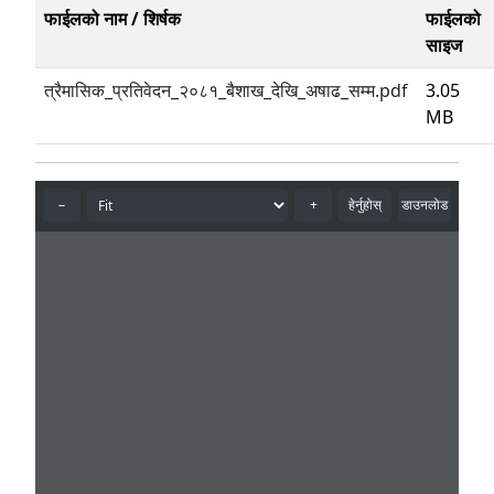
फाईलको नाम / शिर्षक
फाईलको
साइज
त्रैमासिक_प्रतिवेदन_२०८१_बैशाख_देखि_अषाढ_सम्म.pdf
3.05
MB