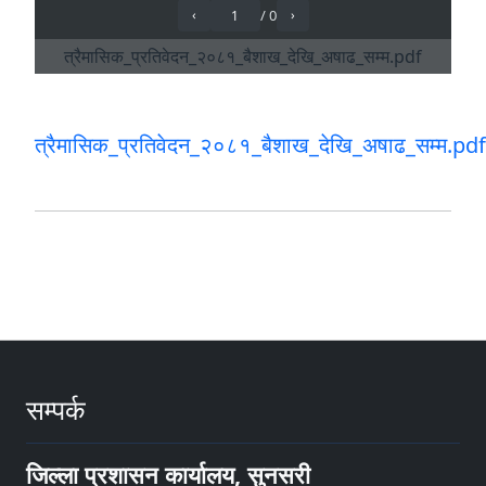
त्रैमासिक_प्रतिवेदन_२०८१_बैशाख_देखि_अषाढ_सम्म.pdf
सम्पर्क
जिल्ला प्रशासन कार्यालय, सुनसरी