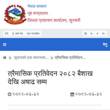
Accessibility
मुख्य
मुख्य
वेबसाइट
नेपाल सरकार
Mode
सामाग्री
नेभिगेसन
खोजमा
गृह मन्त्रालय
सुरु
पढ्नुहाेस्
पढ्नुहाेस्
जानुहोस्
जिल्ला प्रशासन कार्यालय, सुनसरी
गर्नुहोस्
EN
डार्क मोड
न्यून व्यान्डविथ
A-
A
A+
मेनु
सूचनाको हक सम्वन्धमा...
त्रैमासिक प्रतिवेदन...
त्रैमासिक प्रतिवेदन २०८२ बैशाख
देखि अषाढ सम्म
2082-03-32
2082-03-32