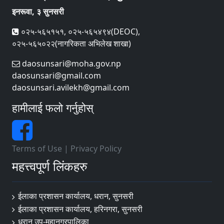
इनरूवा, ३ सुनसरी
०२५-५६५१५१, ०२५-५६५४९४(DEOC),
०२५-५६५०२२(नागरिकता अभिलेख शाखा)
daosunsari@moha.gov.np
daosunsari@gmail.com
daosunsari.avilekh@gmail.com
हामीलाई फलो गर्नुहोस्
Terms of Use
|
Privacy Policy
महत्त्वपूर्ण लिंकहरु
ईलाका प्रशासन कार्यालय, धरान, सुनसरी
ईलाका प्रशासन कार्यालय, हरिनगरा, सुनसरी
धरान उप-महानगरपालिका