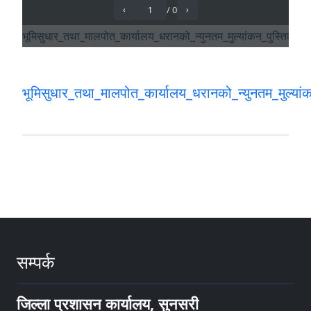
भूमिसुधार_तथा_मालपोत_कार्यालय_धरानको_न्युनतम_मुल्या
सम्पर्क
जिल्ला प्रशासन कार्यालय, सुनसरी