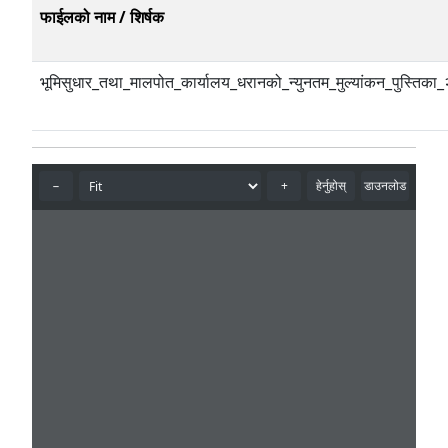
फाईलको नाम / शिर्षक
भूमिसुधार_तथा_मालपोत_कार्यालय_धरानको_न्युनतम_मुल्यांकन_पुस्तिक