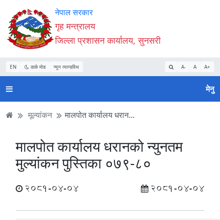
Accessibility
मुख्य
मुख्य
वेबसाइट
नेपाल सरकार
Mode
सामाग्री
नेभिगेसन
खोजमा
गृह मन्त्रालय
सुरु
पढ्नुहाेस्
पढ्नुहाेस्
जानुहोस्
जिल्ला प्रशासन कार्यालय, सुनसरी
गर्नुहोस्
EN
डार्क मोड
न्यून व्यान्डविथ
A-
A
A+
मेनु
मूल्यांकन
मालपोत कार्यालय धरान...
मालपोत कार्यालय धरानको न्युनतम
मुल्यांकन पुस्तिका ०७९-८०
2081-04-04
2081-04-04