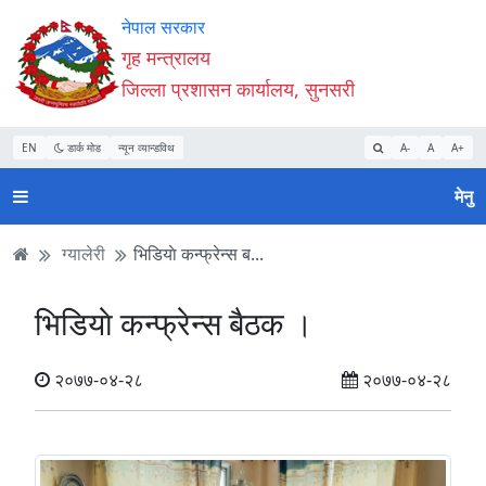
Accessibility
मुख्य
मुख्य
वेबसाइट
नेपाल सरकार
Mode
सामाग्री
नेभिगेसन
खोजमा
गृह मन्त्रालय
सुरु
पढ्नुहाेस्
पढ्नुहाेस्
जानुहोस्
जिल्ला प्रशासन कार्यालय, सुनसरी
गर्नुहोस्
EN
डार्क मोड
न्यून व्यान्डविथ
A-
A
A+
मेनु
ग्यालेरी
भिडियाे कन्फ्रेन्स ब...
भिडियाे कन्फ्रेन्स बैठक ।
२०७७-०४-२८
२०७७-०४-२८