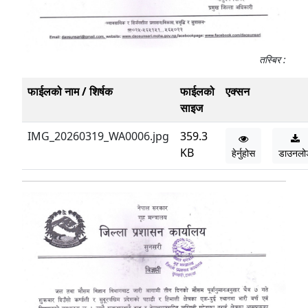
तस्बिर :
फाईलको नाम / शिर्षक
फाईलको
एक्सन
साइज
IMG_20260319_WA0006.jpg
359.3
KB
हेर्नुहोस
डाउनलो