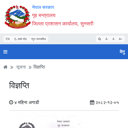
Accessibility
मुख्य
मुख्य
वेबसाइट
नेपाल सरकार
Mode
सामाग्री
नेभिगेसन
खोजमा
गृह मन्त्रालय
सुरु
पढ्नुहाेस्
पढ्नुहाेस्
जानुहोस्
जिल्ला प्रशासन कार्यालय, सुनसरी
गर्नुहोस्
EN
डार्क मोड
न्यून व्यान्डविथ
A-
A
A+
मेनु
सूचना
विज्ञप्ति
विज्ञप्ति
४ महिना अगाडी
२०८२-१२-०५