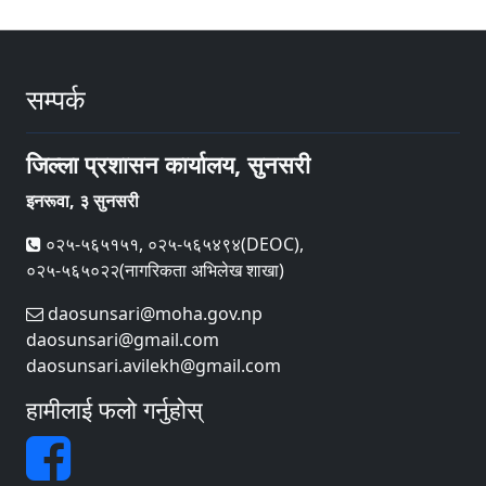
सम्पर्क
जिल्ला प्रशासन कार्यालय, सुनसरी
इनरूवा, ३ सुनसरी
०२५-५६५१५१, ०२५-५६५४९४(DEOC),
०२५-५६५०२२(नागरिकता अभिलेख शाखा)
daosunsari@moha.gov.np
daosunsari@gmail.com
daosunsari.avilekh@gmail.com
हामीलाई फलो गर्नुहोस्