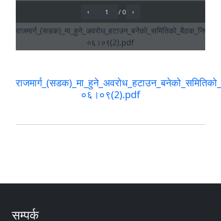
राजमार्ग_(सडक)_मा_हुने_अवरोध_हटाउन_बनेको_समितिको
०६।०९(2).pdf
सम्पर्क