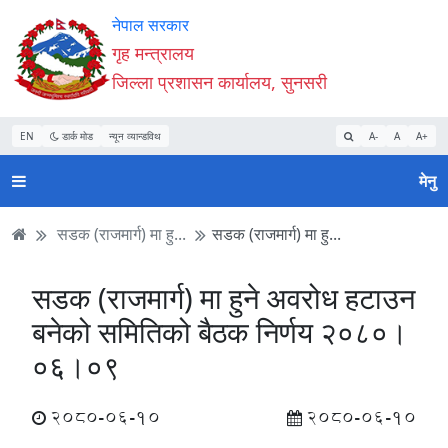
Accessibility
मुख्य
मुख्य
वेबसाइट
नेपाल सरकार
Mode
सामाग्री
नेभिगेसन
खोजमा
गृह मन्त्रालय
सुरु
पढ्नुहाेस्
पढ्नुहाेस्
जानुहोस्
जिल्ला प्रशासन कार्यालय, सुनसरी
गर्नुहोस्
EN
डार्क मोड
न्यून व्यान्डविथ
A-
A
A+
मेनु
सडक (राजमार्ग) मा हु...
सडक (राजमार्ग) मा हु...
सडक (राजमार्ग) मा हुने अवरोध हटाउन
बनेको समितिको बैठक निर्णय २०८०।
०६।०९
2080-06-10
2080-06-10