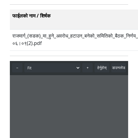
फाईलको नाम / शिर्षक
राजमार्ग_(सडक)_मा_हुने_अवरोध_हटाउन_बनेको_समितिको_बैठक_निर्ण
०६।०९(2).pdf