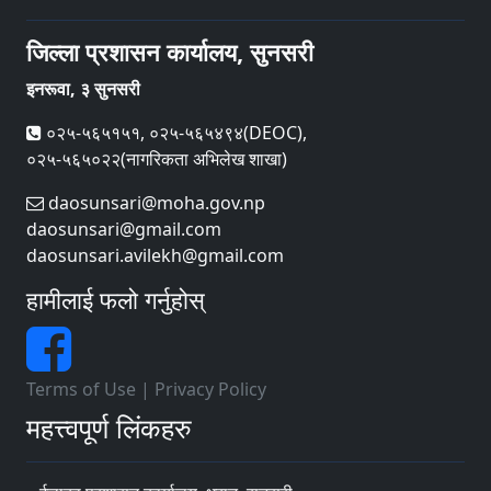
जिल्ला प्रशासन कार्यालय, सुनसरी
इनरूवा, ३ सुनसरी
०२५-५६५१५१, ०२५-५६५४९४(DEOC),
०२५-५६५०२२(नागरिकता अभिलेख शाखा)
daosunsari@moha.gov.np
daosunsari@gmail.com
daosunsari.avilekh@gmail.com
हामीलाई फलो गर्नुहोस्
Terms of Use
|
Privacy Policy
महत्त्वपूर्ण लिंकहरु