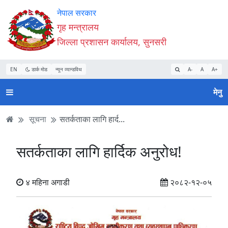
Accessibility
मुख्य
मुख्य
वेबसाइट
नेपाल सरकार
Mode
सामाग्री
नेभिगेसन
खोजमा
गृह मन्त्रालय
सुरु
पढ्नुहाेस्
पढ्नुहाेस्
जानुहोस्
जिल्ला प्रशासन कार्यालय, सुनसरी
गर्नुहोस्
EN
डार्क मोड
न्यून व्यान्डविथ
A-
A
A+
मेनु
सूचना
सतर्कताका लागि हार्द...
सतर्कताका लागि हार्दिक अनुरोध!
४ महिना अगाडी
२०८२-१२-०५