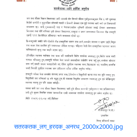
सतरकतक_लग_हरदक_अनरध_2000x2000.jpg