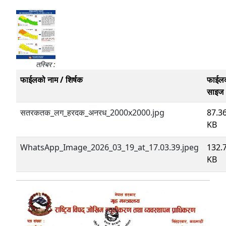
तस्बिर :
फाईलको नाम / शिर्षक
फाईल
साइज
सतरकतक_लग_हरदक_अनरध_2000x2000.jpg
87.3
KB
WhatsApp_Image_2026_03_19_at_17.03.39.jpeg
132.
KB