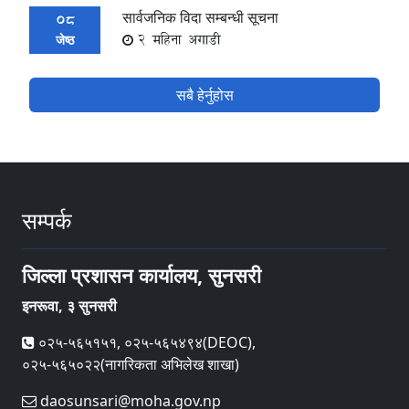
सार्वजनिक विदा सम्बन्धी सूचना
08
2 महिना अगाडी
जेष्ठ
सबै हेर्नुहोस
सम्पर्क
जिल्ला प्रशासन कार्यालय, सुनसरी
इनरूवा, ३ सुनसरी
०२५-५६५१५१, ०२५-५६५४९४(DEOC),
०२५-५६५०२२(नागरिकता अभिलेख शाखा)
daosunsari@moha.gov.np