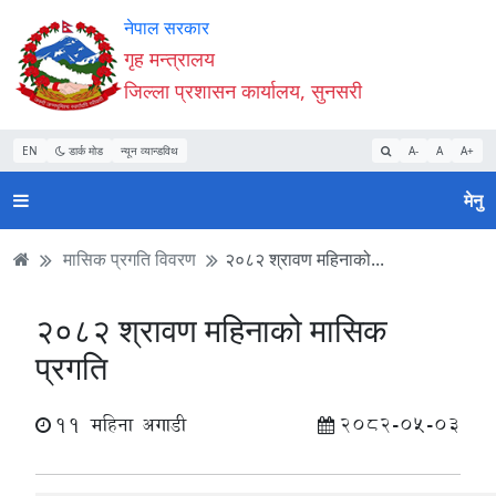
Accessibility
मुख्य
मुख्य
वेबसाइट
नेपाल सरकार
Mode
सामाग्री
नेभिगेसन
खोजमा
गृह मन्त्रालय
सुरु
पढ्नुहाेस्
पढ्नुहाेस्
जानुहोस्
जिल्ला प्रशासन कार्यालय, सुनसरी
गर्नुहोस्
EN
डार्क मोड
न्यून व्यान्डविथ
A-
A
A+
मेनु
मासिक प्रगति विवरण
२०८२ श्रावण महिनाको...
२०८२ श्रावण महिनाको मासिक
प्रगति
11 महिना अगाडी
2082-05-03