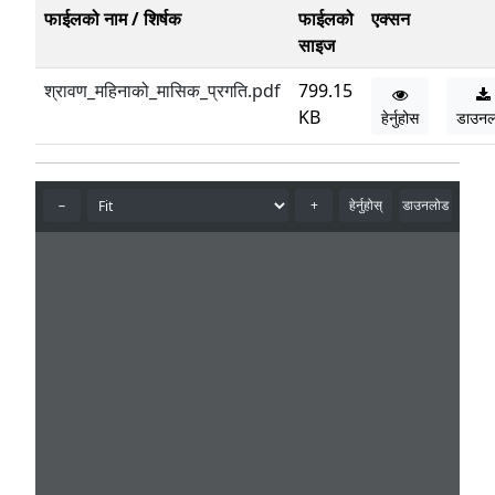
फाईलको नाम / शिर्षक
फाईलको
एक्सन
साइज
श्रावण_महिनाको_मासिक_प्रगति.pdf
799.15
KB
हेर्नुहोस
डाउनल