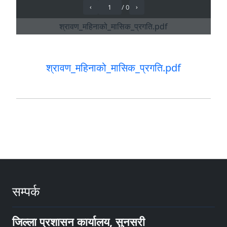
श्रावण_महिनाको_मासिक_प्रगति.pdf
सम्पर्क
जिल्ला प्रशासन कार्यालय, सुनसरी