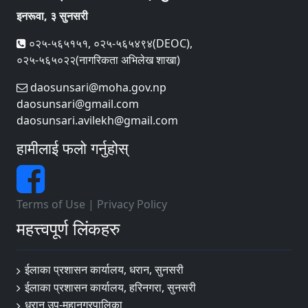
इनरूवा, ३ सुनसरी
०२५-५६५१५१, ०२५-५६५४९४(DEOC),
०२५-५६५०२२(नागरिकता अभिलेख शाखा)
daosunsari@moha.gov.np
daosunsari@gmail.com
daosunsari.avilekh@gmail.com
हामीलाई फलो गर्नुहोस्
Terms of Use
|
Privacy Policy
महत्त्वपूर्ण लिंकहरु
ईलाका प्रशासन कार्यालय, धरान, सुनसरी
ईलाका प्रशासन कार्यालय, हरिनगरा, सुनसरी
धरान उप-महानगरपालिका