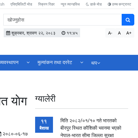
ish
एसिएबिलिटी मोड
स्क्रिन रिडर
न्यून व्यान्डविथ
डार्क मोड
उच्च कन्ट्रास्ट
वेबसाइटमा
सामग्री
खोज्नुहोस
शुक्रबार, श्रावण २२, २०८३
११:४५
A-
A
A+
व्यवस्थापन
मुल्यांकन तथा दररेट
थप
त याेग
ग्यालेरी
मिति २०८२/०१/१० गते भारतको
11
बीरपुर स्थित कौशिकी भवनमा भएको
बैशाख
२०८०-०६-१७
नेपाल-भारत सीमा जिल्ला सुरक्षा