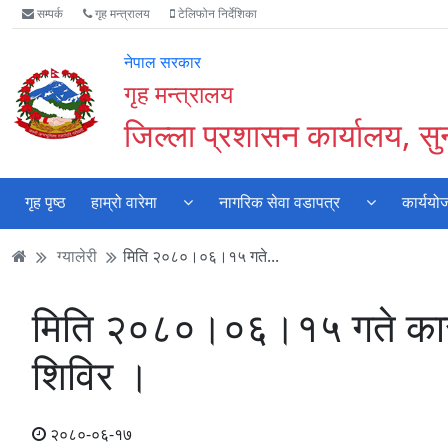
Accessibility
मुख्य
मुख्य
वेबसाइट
सम्पर्क
गृह मन्त्रालय
टेलिफोन निर्देशिका
Mode
सामाग्री
नेभिगेसन
खोजमा
सुरु
पढ्नुहाेस्
पढ्नुहाेस्
जानुहोस्
नेपाल सरकार
गर्नुहोस्
गृह मन्त्रालय
जिल्ला प्रशासन कार्यालय, स
गृह पृष्ठ
हाम्रो वारेमा
नागरिक सेवा वडापत्र
कार्ययो
ग्यालेरी
मिति २०८०।०६।१५ गते...
मिति २०८०।०६।१५ गते कारागा
शिविर ।
२०८०-०६-१७