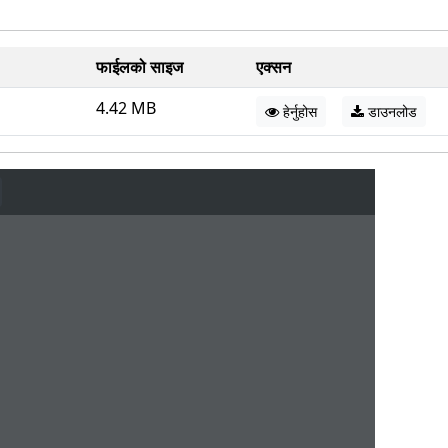
फाईलको साइज
एक्सन
4.42 MB
हेर्नुहोस
डाउनलोड