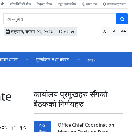
ish
एसिएबिलिटी मोड
स्क्रिन रिडर
न्यून व्यान्डविथ
डार्क मोड
उच्च कन्ट्रास्ट
वेबसाइटमा
सामग्री
खोज्नुहोस
शुक्रबार, श्रावण २२, २०८३
०२:५१
A-
A
A+
व्यवस्थापन
मुल्यांकन तथा दररेट
थप
ate
कार्यालय प्रमुखहरु सँगकाे
बैठककाे निर्णयहरु
Office Chief Coordination
10
082-12-10