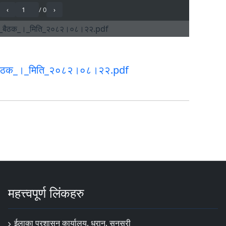
ख_बैठक_।_मिति_२०८२।०८।२२.pdf
महत्त्वपूर्ण लिंकहरु
ईलाका प्रशासन कार्यालय, धरान, सुनसरी