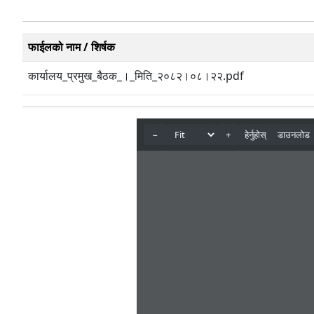
फाईलको नाम / शिर्षक
कार्यालय_प्रमुख_बैठक_।_मिति_२०८२।०८।२२.pdf