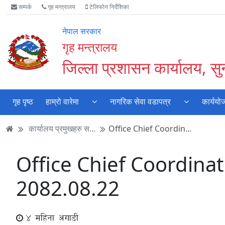
Accessibility
मुख्य
मुख्य
वेबसाइट
सम्पर्क
गृह मन्त्रालय
टेलिफोन निर्देशिका
Mode
सामाग्री
नेभिगेसन
खोजमा
सुरु
पढ्नुहाेस्
पढ्नुहाेस्
जानुहोस्
नेपाल सरकार
गर्नुहोस्
गृह मन्त्रालय
जिल्ला प्रशासन कार्यालय, स
गृह पृष्ठ
हाम्रो वारेमा
नागरिक सेवा वडापत्र
कार्ययो
कार्यालय प्रमुखहरु स...
Office Chief Coordin...
Office Chief Coordina
2082.08.22
4 महिना अगाडी