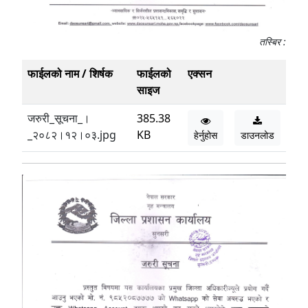
तस्बिर :
फाईलको नाम / शिर्षक
फाईलको
एक्सन
साइज
जरुरी_सूचना_।
385.38
_२०८२।१२।०३.jpg
KB
हेर्नुहोस
डाउनलोड