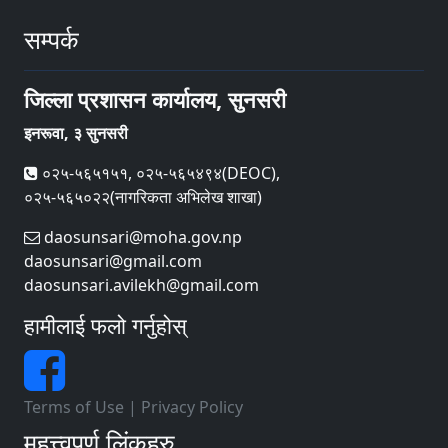
सम्पर्क
जिल्ला प्रशासन कार्यालय, सुनसरी
इनरूवा, ३ सुनसरी
०२५-५६५१५१, ०२५-५६५४९४(DEOC),
०२५-५६५०२२(नागरिकता अभिलेख शाखा)
daosunsari@moha.gov.np
daosunsari@gmail.com
daosunsari.avilekh@gmail.com
हामीलाई फलो गर्नुहोस्
Terms of Use
|
Privacy Policy
महत्त्वपूर्ण लिंकहरु