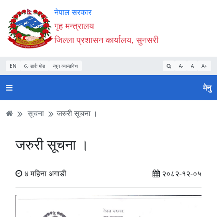
Accessibility
मुख्य
मुख्य
वेबसाइट
नेपाल सरकार
Mode
सामाग्री
नेभिगेसन
खोजमा
गृह मन्त्रालय
सुरु
पढ्नुहाेस्
पढ्नुहाेस्
जानुहोस्
जिल्ला प्रशासन कार्यालय, सुनसरी
गर्नुहोस्
EN
डार्क मोड
न्यून व्यान्डविथ
A-
A
A+
मेनु
सूचना
जरुरी सूचना ।
जरुरी सूचना ।
४ महिना अगाडी
२०८२-१२-०५