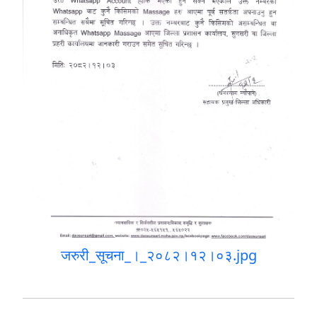
जरुरी_सूचना_।_२०८२।१२।०३.jpg