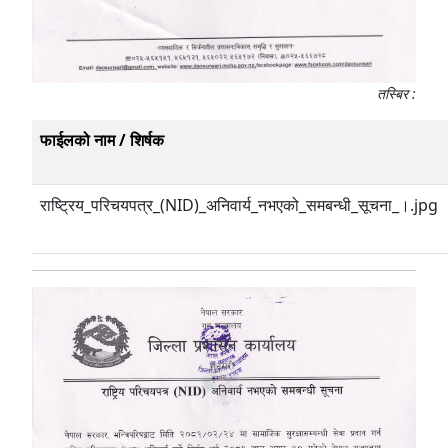
तस्बिर :
फाईलको नाम / शिर्षक
राष्ट्रिय_परिचयपत्र_(NID)_अनिवार्य_नभएको_समबन्धी_सूचना_।.jpg