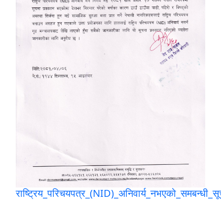
राष्ट्रिय_परिचयपत्र_(NID)_अनिवार्य_नभएको_समबन्धी_स