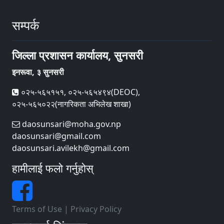
सम्पर्क
जिल्ला प्रशासन कार्यालय, सुनसरी
इनरूवा, ३ सुनसरी
०२५-५६५१५१, ०२५-५६५४९४(DEOC),
०२५-५६५०२२(नागरिकता अभिलेख शाखा)
daosunsari@moha.gov.np
daosunsari@gmail.com
daosunsari.avilekh@gmail.com
हामीलाई फलो गर्नुहोस्
Terms of Use
|
Privacy Policy