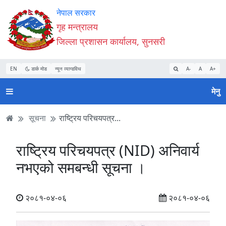
Accessibility
मुख्य
मुख्य
वेबसाइट
नेपाल सरकार
Mode
सामाग्री
नेभिगेसन
खोजमा
गृह मन्त्रालय
सुरु
पढ्नुहाेस्
पढ्नुहाेस्
जानुहोस्
जिल्ला प्रशासन कार्यालय, सुनसरी
गर्नुहोस्
EN
डार्क मोड
न्यून व्यान्डविथ
A-
A
A+
मेनु
सूचना
राष्ट्रिय परिचयपत्र...
राष्ट्रिय परिचयपत्र (NID) अनिवार्य
नभएको समबन्धी सूचना ।
२०८१-०४-०६
२०८१-०४-०६