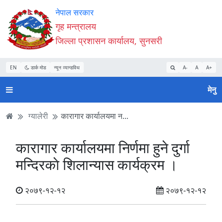
Accessibility
मुख्य
मुख्य
वेबसाइट
नेपाल सरकार
Mode
सामाग्री
नेभिगेसन
खोजमा
गृह मन्त्रालय
सुरु
पढ्नुहाेस्
पढ्नुहाेस्
जानुहोस्
जिल्ला प्रशासन कार्यालय, सुनसरी
गर्नुहोस्
EN
डार्क मोड
न्यून व्यान्डविथ
A-
A
A+
मेनु
ग्यालेरी
कारागार कार्यालयमा न...
कारागार कार्यालयमा निर्णमा हुने दुर्गा
मन्दिरकाे शिलान्यास कार्यक्रम ।
२०७९-१२-१२
२०७९-१२-१२