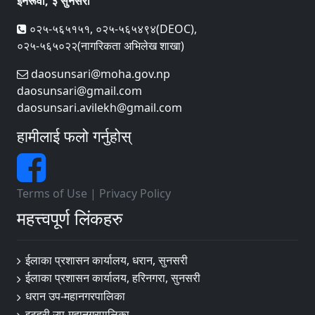
इनरूवा, ३ सुनसरी
०२५-५६५१५१, ०२५-५६५४९४(DEOC),
०२५-५६५०२२(नागरिकता अभिलेख शाखा)
daosunsari@moha.gov.np
daosunsari@gmail.com
daosunsari.avilekh@gmail.com
हामीलाई फलो गर्नुहोस्
Terms of Use
|
Privacy Policy
महत्त्वपूर्ण लिंकहरु
ईलाका प्रशासन कार्यालय, धरान, सुनसरी
ईलाका प्रशासन कार्यालय, हरिनगरा, सुनसरी
धरान उप-महानगरपालिका
इटहरी उप-महानगरपालिका