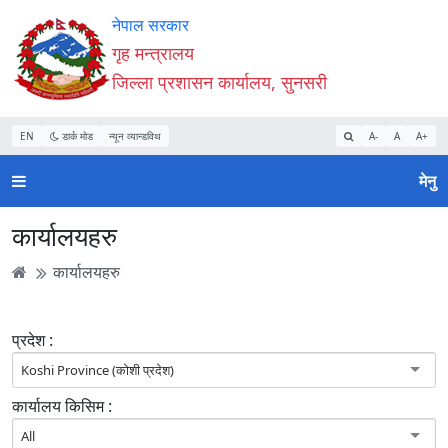
Accessibility
मुख्य
मुख्य
वेबसाइट
नेपाल सरकार
Mode
सामाग्री
नेभिगेसन
खोजमा
गृह मन्त्रालय
सुरु
पढ्नुहाेस्
पढ्नुहाेस्
जानुहोस्
जिल्ला प्रशासन कार्यालय, सुनसरी
गर्नुहोस्
EN
डार्क मोड
न्यून व्यान्डविथ
A-
A
A+
मेनु
कार्यालयहरु
कार्यालयहरु
प्रदेश :
Koshi Province (कोशी प्रदेश)
कार्यालय किसिम :
All