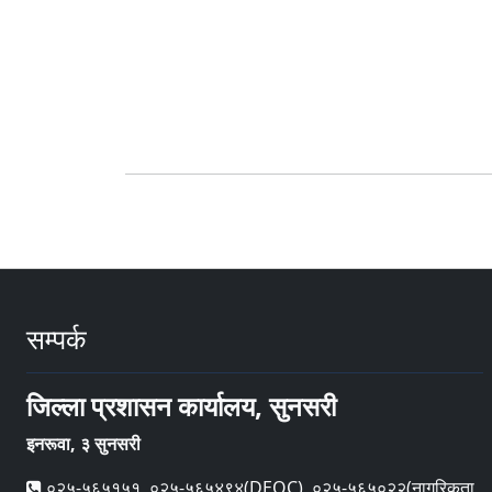
सम्पर्क
जिल्ला प्रशासन कार्यालय, सुनसरी
इनरूवा, ३ सुनसरी
०२५-५६५१५१, ०२५-५६५४९४(DEOC), ०२५-५६५०२२(नागरिकता