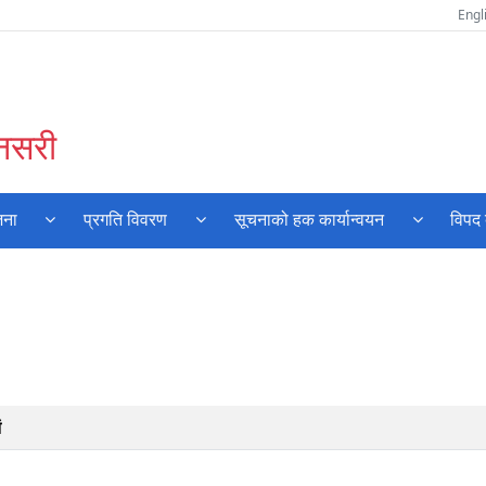
Engl
ुनसरी
जना
प्रगति विवरण
सूचनाको हक कार्यान्वयन
विपद 
ं