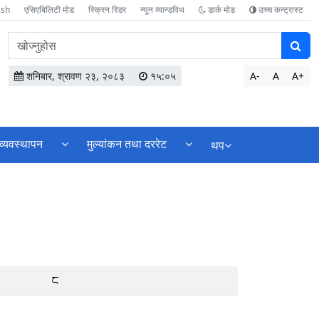
ish
एसिएबिलिटी मोड
स्क्रिन रिडर
न्यून व्यान्डविथ
डार्क मोड
उच्च कन्ट्रास्ट
वेबसाइटमा
सामग्री
खोज्नुहोस
शनिबार, श्रावण २३, २०८३
१५:०५
A-
A
A+
व्यवस्थापन
मुल्यांकन तथा दररेट
थप
8