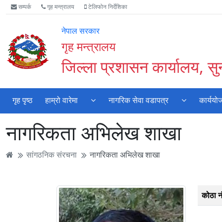
Accessibility
मुख्य
मुख्य
वेबसाइट
सम्पर्क
गृह मन्त्रालय
टेलिफोन निर्देशिका
Mode
सामाग्री
नेभिगेसन
खोजमा
सुरु
पढ्नुहाेस्
पढ्नुहाेस्
जानुहोस्
नेपाल सरकार
गर्नुहोस्
गृह मन्त्रालय
जिल्ला प्रशासन कार्यालय, स
गृह पृष्ठ
हाम्रो वारेमा
नागरिक सेवा वडापत्र
कार्ययो
नागरिकता अभिलेख शाखा
सांगठनिक संरचना
नागरिकता अभिलेख शाखा
कोठा न