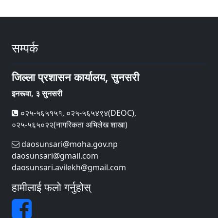
सम्पर्क
जिल्ला प्रशासन कार्यालय, सुनसरी
इनरूवा, ३ सुनसरी
०२५-५६५१५१, ०२५-५६५४९४(DEOC),
०२५-५६५०२२(नागरिकता अभिलेख शाखा)
daosunsari@moha.gov.np
daosunsari@gmail.com
daosunsari.avilekh@gmail.com
हामीलाई फलो गर्नुहोस्