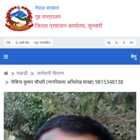
Accessibility
मुख्य
मुख्य
वेबसाइट
नेपाल सरकार
Mode
सामाग्री
नेभिगेसन
खोजमा
गृह मन्त्रालय
सुरु
पढ्नुहाेस्
पढ्नुहाेस्
जानुहोस्
जिल्ला प्रशासन कार्यालय, सुनसरी
गर्नुहोस्
EN
डार्क मोड
न्यून व्यान्डविथ
A-
A
A+
मेनु
पछाडी
कर्मचारी विवरण
गाेबिन्द कुमार चौधरी (नागरिकता अभिलेख शाखा) 9815348138