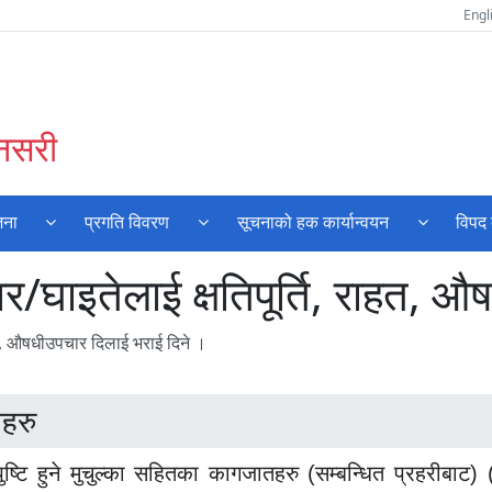
Engl
ुनसरी
जना
प्रगति विवरण
सूचनाको हक कार्यान्वयन
विपद 
र/घाइतेलाई क्षतिपूर्ति, राहत, 
हत, औषधीउपचार दिलाई भराई दिने ।
हरु
 पुष्टि हुने मुचुल्का सहितका कागजातहरु (सम्बन्धित प्रहरीबाट)