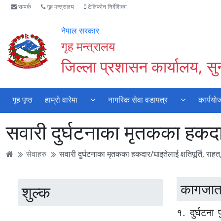
Accessibility
मुख्य
मुख्य
वेबसाइट
सम्पर्क
गृह मन्त्रालय
टेलिफोन निर्देशिका
Mode
सामाग्री
नेभिगेसन
खोजमा
सुरु
पढ्नुहाेस्
पढ्नुहाेस्
जानुहोस्
नेपाल सरकार
गर्नुहोस्
गृह मन्त्रालय
जिल्ला प्रशासन कार्यालय, स
गृह पृष्ठ
हाम्रो वारेमा
नागरिक सेवा वडापत्र
कार्ययो
सवारी दुर्घटनाका मृतकका हकदा
सेवाहरु
सवारी दुर्घटनाका मृतकका हकदार/घाइतेलाई क्षतिपूर्ति, रा
कागजात
शुल्क
१. दुर्घटना