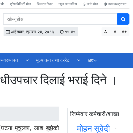
ish
एसिएबिलिटी मोड
स्क्रिन रिडर
न्यून व्यान्डविथ
डार्क मोड
उच्च कन्ट्रास्ट
वेबसाइटमा
सामग्री
खोज्नुहोस
आईतवार, श्रावण २४, २०८३
१४:४५
A-
A
A+
व्यवस्थापन
मुल्यांकन तथा दररेट
थप
औषधीउपचार दिलाई भराई दिने ।
जिम्मेवार कर्मचारी/शाखा
माेहन सुवेदी
-
 (घटना मुचुल्का, लाश बुझेको