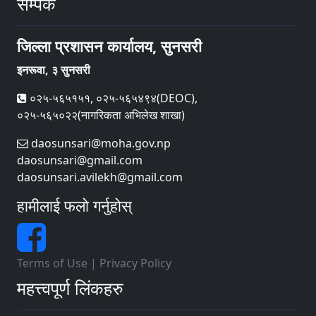
सम्पर्क
जिल्ला प्रशासन कार्यालय, सुनसरी
इनरूवा, ३ सुनसरी
०२५-५६५१५१, ०२५-५६५४९४(DEOC),
०२५-५६५०२२(नागरिकता अभिलेख शाखा)
daosunsari@moha.gov.np
daosunsari@gmail.com
daosunsari.avilekh@gmail.com
हामीलाई फलो गर्नुहोस्
Terms of Use
|
Privacy Policy
महत्त्वपूर्ण लिंकहरु