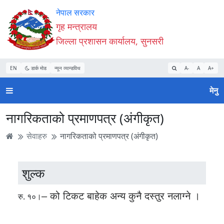
Accessibility
मुख्य
मुख्य
वेबसाइट
नेपाल सरकार
Mode
सामाग्री
नेभिगेसन
खोजमा
गृह मन्त्रालय
सुरु
पढ्नुहाेस्
पढ्नुहाेस्
जानुहोस्
जिल्ला प्रशासन कार्यालय, सुनसरी
गर्नुहोस्
EN
डार्क मोड
न्यून व्यान्डविथ
A-
A
A+
मेनु
नागरिकताको प्रमाणपत्र (अंगीकृत)
सेवाहरु
नागरिकताको प्रमाणपत्र (अंगीकृत)
शुल्क
– को टिकट बाहेक अन्य कुनै दस्तुर नलाग्ने ।
रु. १०।