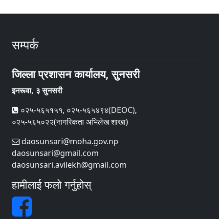
सम्पर्क
जिल्ला प्रशासन कार्यालय, सुनसरी
इनरूवा, ३ सुनसरी
०२५-५६५१५१, ०२५-५६५४९४(DEOC),
०२५-५६५०२२(नागरिकता अभिलेख शाखा)
daosunsari@moha.gov.np
daosunsari@gmail.com
daosunsari.avilekh@gmail.com
हामीलाई फलो गर्नुहोस्