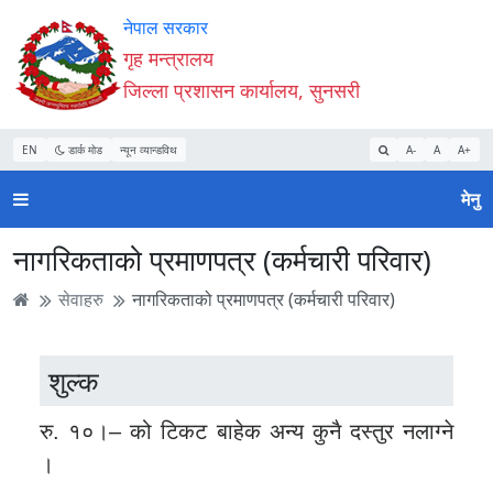
Accessibility
मुख्य
मुख्य
वेबसाइट
नेपाल सरकार
Mode
सामाग्री
नेभिगेसन
खोजमा
गृह मन्त्रालय
सुरु
पढ्नुहाेस्
पढ्नुहाेस्
जानुहोस्
जिल्ला प्रशासन कार्यालय, सुनसरी
गर्नुहोस्
EN
डार्क मोड
न्यून व्यान्डविथ
A-
A
A+
मेनु
नागरिकताको प्रमाणपत्र (कर्मचारी परिवार)
सेवाहरु
नागरिकताको प्रमाणपत्र (कर्मचारी परिवार)
शुल्क
रु. १०।– को टिकट बाहेक अन्य कुनै दस्तुर नलाग्ने
।