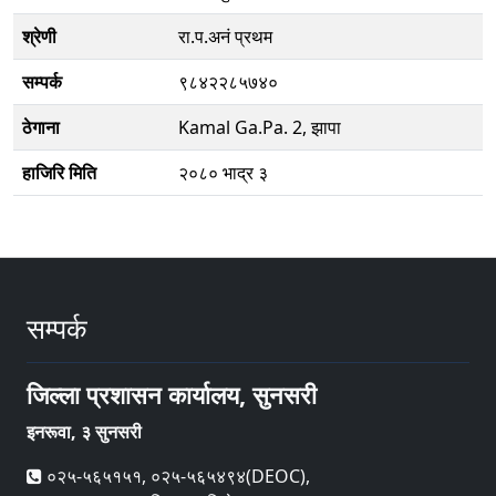
श्रेणी
रा.प.अनं प्रथम
सम्पर्क
९८४२२८५७४०
ठेगाना
Kamal Ga.Pa. 2, झापा
हाजिरि मिति
२०८० भाद्र ३
सम्पर्क
जिल्ला प्रशासन कार्यालय, सुनसरी
इनरूवा, ३ सुनसरी
०२५-५६५१५१, ०२५-५६५४९४(DEOC),