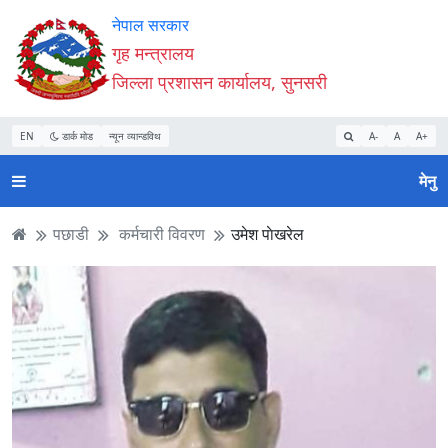
Accessibility
मुख्य
मुख्य
वेबसाइट
नेपाल सरकार
Mode
सामाग्री
नेभिगेसन
खोजमा
गृह मन्त्रालय
सुरु
पढ्नुहाेस्
पढ्नुहाेस्
जानुहोस्
जिल्ला प्रशासन कार्यालय, सुनसरी
गर्नुहोस्
EN
डार्क मोड
न्यून व्यान्डविथ
A-
A
A+
मेनु
पछाडी
कर्मचारी विवरण
उमेश पाेखरेल