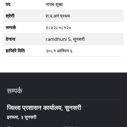
पद
नायब सुब्बा
श्रेणी
रा.प.अनं प्रथम
सम्पर्क
९८४२८५८१२०
ठेगाना
ramdhuni 5, सुनसरी
हाजिरि मिति
२०८१ आश्विन ६
सम्पर्क
जिल्ला प्रशासन कार्यालय, सुनसरी
इनरूवा, ३ सुनसरी