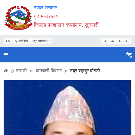
Accessibility
मुख्य
मुख्य
वेबसाइट
नेपाल सरकार
Mode
सामाग्री
नेभिगेसन
खोजमा
गृह मन्त्रालय
सुरु
पढ्नुहाेस्
पढ्नुहाेस्
जानुहोस्
जिल्ला प्रशासन कार्यालय, सुनसरी
गर्नुहोस्
EN
डार्क मोड
न्यून व्यान्डविथ
A-
A
A+
मेनु
पछाडी
कर्मचारी विवरण
रुद्र बहादुर वोगटी